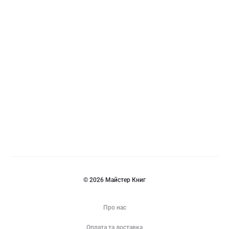
и
к
© 2026 Майстер Книг
Про нас
Оплата та доставка